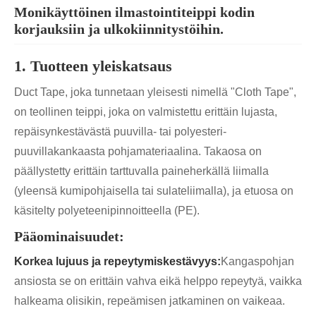
Monikäyttöinen ilmastointiteippi kodin
korjauksiin ja ulkokiinnitystöihin.
1. Tuotteen yleiskatsaus
Duct Tape, joka tunnetaan yleisesti nimellä "Cloth Tape",
on teollinen teippi, joka on valmistettu erittäin lujasta,
repäisynkestävästä puuvilla- tai polyesteri-
puuvillakankaasta pohjamateriaalina. Takaosa on
päällystetty erittäin tarttuvalla paineherkällä liimalla
(yleensä kumipohjaisella tai sulateliimalla), ja etuosa on
käsitelty polyeteenipinnoitteella (PE).
Pääominaisuudet:
Korkea lujuus ja repeytymiskestävyys:
Kangaspohjan
ansiosta se on erittäin vahva eikä helppo repeytyä, vaikka
halkeama olisikin, repeämisen jatkaminen on vaikeaa.