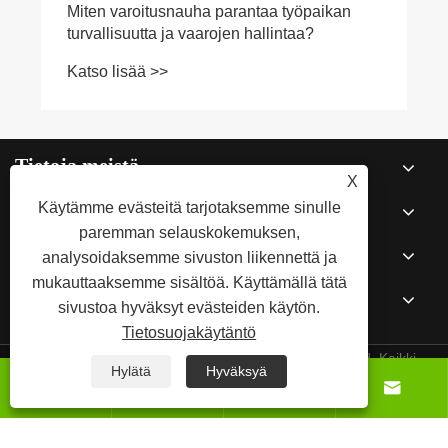
Miten varoitusnauha parantaa työpaikan
turvallisuutta ja vaarojen hallintaa?
Katso lisää >>
Tietoja meistä
X
Tuotteet
Käytämme evästeitä tarjotaksemme sinulle
paremman selauskokemuksen,
Uutiset
analysoidaksemme sivuston liikennettä ja
mukauttaaksemme sisältöä. Käyttämällä tätä
Ota meihin yhteyttä
sivustoa hyväksyt evästeiden käytön.
Tietosuojakäytäntö
Copyright © 2025 Qingdao Norpie Packaging Co., Ltd. Kaikki
Hylätä
Hyväksyä




oikeudet pidätetään.
Links
Sitemap
RSS
XML
Tietosuojakäytäntö