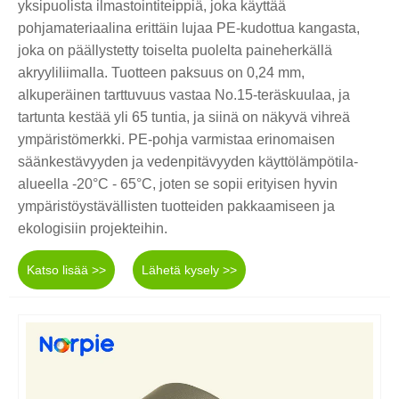
yksipuolista ilmastointiteippiä, joka käyttää
pohjamateriaalina erittäin lujaa PE-kudottua kangasta,
joka on päällystetty toiselta puolelta paineherkällä
akryyliliimalla. Tuotteen paksuus on 0,24 mm,
alkuperäinen tarttuvuus vastaa No.15-teräskuulaa, ja
tartunta kestää yli 65 tuntia, ja siinä on näkyvä vihreä
ympäristömerkki. PE-pohja varmistaa erinomaisen
säänkestävyyden ja vedenpitävyyden käyttölämpötila-
alueella -20°C - 65°C, joten se sopii erityisen hyvin
ympäristöystävällisten tuotteiden pakkaamiseen ja
ekologisiin projekteihin.
Katso lisää >>
Lähetä kysely >>