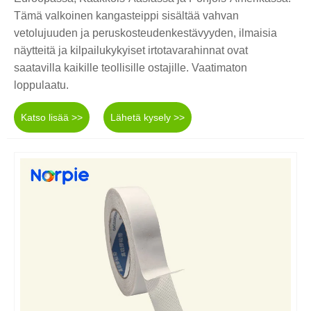
Tämä valkoinen kangasteippi sisältää vahvan
vetolujuuden ja peruskosteudenkestävyyden, ilmaisia ​​
näytteitä ja kilpailukykyiset irtotavarahinnat ovat
saatavilla kaikille teollisille ostajille. Vaatimaton
loppulaatu.
Katso lisää >>
Lähetä kysely >>