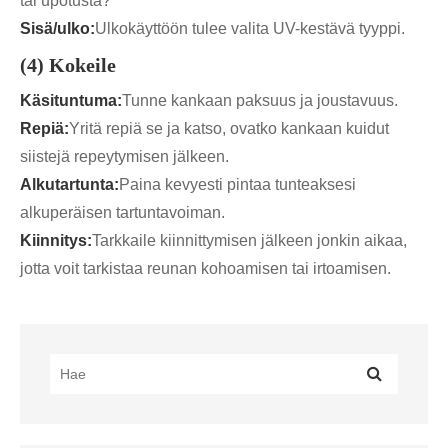
tai upotusta?
Sisä/ulko:
Ulkokäyttöön tulee valita UV-kestävä tyyppi.
(4) Kokeile
Käsituntuma:
Tunne kankaan paksuus ja joustavuus.
Repiä:
Yritä repiä se ja katso, ovatko kankaan kuidut
siistejä repeytymisen jälkeen.
Alkutartunta:
Paina kevyesti pintaa tunteaksesi
alkuperäisen tartuntavoiman.
Kiinnitys:
Tarkkaile kiinnittymisen jälkeen jonkin aikaa,
jotta voit tarkistaa reunan kohoamisen tai irtoamisen.