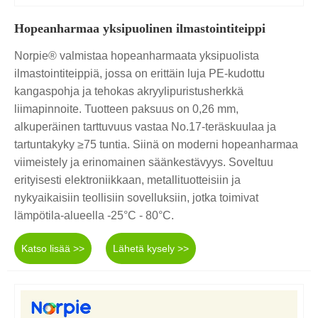
Hopeanharmaa yksipuolinen ilmastointiteippi
Norpie® valmistaa hopeanharmaata yksipuolista
ilmastointiteippiä, jossa on erittäin luja PE-kudottu
kangaspohja ja tehokas akryylipuristusherkkä
liimapinnoite. Tuotteen paksuus on 0,26 mm,
alkuperäinen tarttuvuus vastaa No.17-teräskuulaa ja
tartuntakyky ≥75 tuntia. Siinä on moderni hopeanharmaa
viimeistely ja erinomainen säänkestävyys. Soveltuu
erityisesti elektroniikkaan, metallituotteisiin ja
nykyaikaisiin teollisiin sovelluksiin, jotka toimivat
lämpötila-alueella -25°C - 80°C.
Katso lisää >>
Lähetä kysely >>