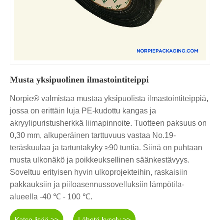
Musta yksipuolinen ilmastointiteippi
Norpie® valmistaa mustaa yksipuolista ilmastointiteippiä,
jossa on erittäin luja PE-kudottu kangas ja
akryylipuristusherkkä liimapinnoite. Tuotteen paksuus on
0,30 mm, alkuperäinen tarttuvuus vastaa No.19-
teräskuulaa ja tartuntakyky ≥90 tuntia. Siinä on puhtaan
musta ulkonäkö ja poikkeuksellinen säänkestävyys.
Soveltuu erityisen hyvin ulkoprojekteihin, raskaisiin
pakkauksiin ja piiloasennussovelluksiin lämpötila-
alueella -40 ℃ - 100 ℃.
Katso lisää >>
Lähetä kysely >>