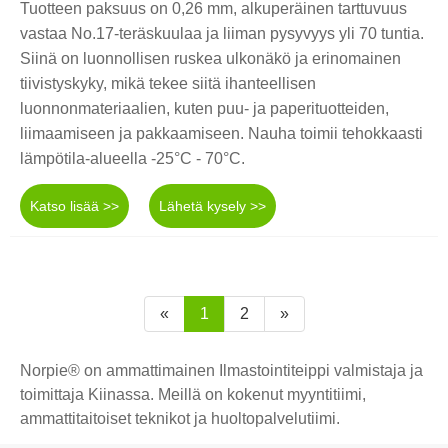
Tuotteen paksuus on 0,26 mm, alkuperäinen tarttuvuus
vastaa No.17-teräskuulaa ja liiman pysyvyys yli 70 tuntia.
Siinä on luonnollisen ruskea ulkonäkö ja erinomainen
tiivistyskyky, mikä tekee siitä ihanteellisen
luonnonmateriaalien, kuten puu- ja paperituotteiden,
liimaamiseen ja pakkaamiseen. Nauha toimii tehokkaasti
lämpötila-alueella -25°C - 70°C.
Katso lisää >>
Lähetä kysely >>
«
1
2
»
Norpie® on ammattimainen Ilmastointiteippi valmistaja ja
toimittaja Kiinassa. Meillä on kokenut myyntitiimi,
ammattitaitoiset teknikot ja huoltopalvelutiimi.