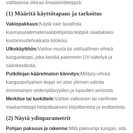
valittaessa oikeaa ilmastointiteippiä:
(1) Määritä käyttötapaus ja tarkoitus
Vakiopakkaus:
Käytä vain tavallista
kuumasulatemateriaalipohjaista teippiä saadaksesi
kustannustehokkaita tuloksia.
Ulkokäyttöön:
Valitse musta tai sotilaallinen vihreä
kangasteippi, joka kestää paremmin UV-säteilyä ja
säänkestävää.
Putkilinjan kääre/maton kiinnitys:
Military-vihreä
kangaspohjainen teippi on alan yleinen valinta
erinomaisen vedenpitävyyden ja lujuuden ansiosta.
Merkitse tai luokittele:
Valitse valkoinen tai värillinen
maalarinteippi helpottaaksesi kirjoittamista ja erottamista.
(2) Näytä ydinparametrit
Pohjan paksuus ja rakenne:
Mitä paksumpi kangas, sitä