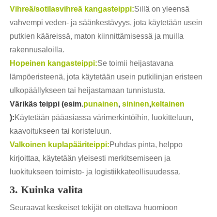
Vihreä/sotilasvihreä kangasteippi:
Sillä on yleensä
vahvempi veden- ja säänkestävyys, jota käytetään usein
putkien kääreissä, maton kiinnittämisessä ja muilla
rakennusaloilla.
Hopeinen kangasteippi:
Se toimii heijastavana
lämpöeristeenä, jota käytetään usein putkilinjan eristeen
ulkopäällykseen tai heijastamaan tunnistusta.
Värikäs teippi (esim.
punainen
,
sininen
,
keltainen
):
Käytetään pääasiassa värimerkintöihin, luokitteluun,
kaavoitukseen tai koristeluun.
Valkoinen kuplapääriteippi:
Puhdas pinta, helppo
kirjoittaa, käytetään yleisesti merkitsemiseen ja
luokitukseen toimisto- ja logistiikkateollisuudessa.
3. Kuinka valita
Seuraavat keskeiset tekijät on otettava huomioon