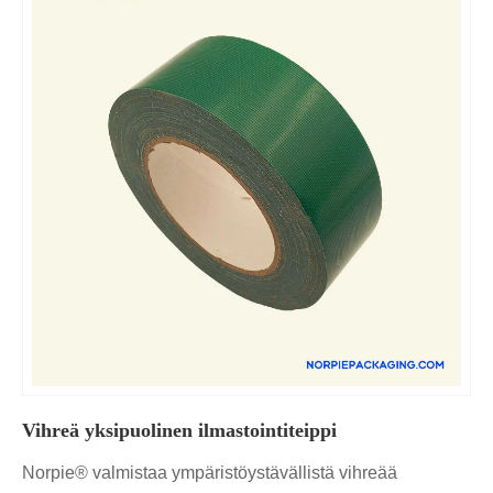
Vihreä yksipuolinen ilmastointiteippi
Norpie® valmistaa ympäristöystävällistä vihreää