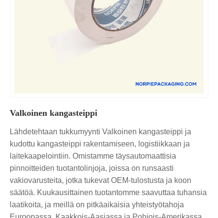
Valkoinen kangasteippi
Lähdetehtaan tukkumyynti Valkoinen kangasteippi ja
kudottu kangasteippi rakentamiseen, logistiikkaan ja
laitekaapelointiin. Omistamme täysautomaattisia
pinnoitteiden tuotantolinjoja, joissa on runsaasti
vakiovarusteita, jotka tukevat OEM-tulostusta ja koon
säätöä. Kuukausittainen tuotantomme saavuttaa tuhansia
laatikoita, ja meillä on pitkäaikaisia ​​yhteistyötahoja
Euroopassa, Kaakkois-Aasiassa ja Pohjois-Amerikassa.