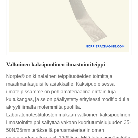
Valkoinen kaksipuolinen ilmastointiteippi
Norpie® on kiinalainen teippituotteiden toimittaja
maailmanlaajuisille asiakkaille. Kaksipuoleisessa
ilmateipissämme on pohjamateriaalina erittäin luja
kuitukangas, ja se on päällystetty erityisesti modifioidulla
akryyliliimalla molemmilta puolilta.
Laboratoriotestitulosten mukaan valkoinen kaksipuolinen
ilmastointiteippi säilyttää vakaan kuoriutumislujuuden 35-
50N/25mm teräksellä perusmateriaalin oman
vetolujuuden ollessa yli 120N/cm. Mitä tulee ympäristöön