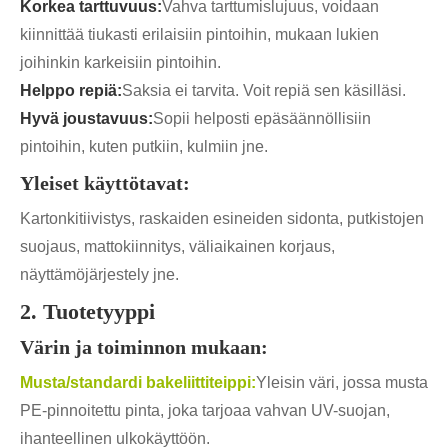
Korkea tarttuvuus:
Vahva tarttumislujuus, voidaan
kiinnittää tiukasti erilaisiin pintoihin, mukaan lukien
joihinkin karkeisiin pintoihin.
Helppo repiä:
Saksia ei tarvita. Voit repiä sen käsilläsi.
Hyvä joustavuus:
Sopii helposti epäsäännöllisiin
pintoihin, kuten putkiin, kulmiin jne.
Yleiset käyttötavat:
Kartonkitiivistys, raskaiden esineiden sidonta, putkistojen
suojaus, mattokiinnitys, väliaikainen korjaus,
näyttämöjärjestely jne.
2. Tuotetyyppi
Värin ja toiminnon mukaan:
Musta/standardi bakeliittiteippi:
Yleisin väri, jossa musta
PE-pinnoitettu pinta, joka tarjoaa vahvan UV-suojan,
ihanteellinen ulkokäyttöön.