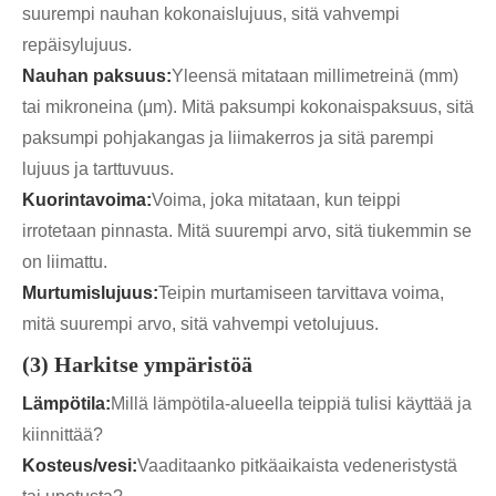
suurempi nauhan kokonaislujuus, sitä vahvempi
repäisylujuus.
Nauhan paksuus:
Yleensä mitataan millimetreinä (mm)
tai mikroneina (μm). Mitä paksumpi kokonaispaksuus, sitä
paksumpi pohjakangas ja liimakerros ja sitä parempi
lujuus ja tarttuvuus.
Kuorintavoima:
Voima, joka mitataan, kun teippi
irrotetaan pinnasta. Mitä suurempi arvo, sitä tiukemmin se
on liimattu.
Murtumislujuus:
Teipin murtamiseen tarvittava voima,
mitä suurempi arvo, sitä vahvempi vetolujuus.
(3) Harkitse ympäristöä
Lämpötila:
Millä lämpötila-alueella teippiä tulisi käyttää ja
kiinnittää?
Kosteus/vesi:
Vaaditaanko pitkäaikaista vedeneristystä